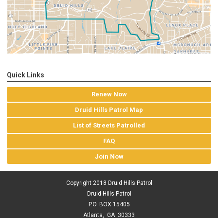
Quick Links
Renew Now
Druid Hills Patrol Map
List of Streets Patrolled
FAQ
Join Now
Copyright 2018 Druid Hills Patrol
Druid Hills Patrol
P.O. BOX 15405
Atlanta, GA 30333