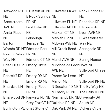
Artwood RD
E Clifton RD NE
Lullwater PKWY
Rock Springs PL
NE
E Rock Springs
NE
NE
Amsterdam
RD NE
Lullwater PL NE
Rosedale RD NE
AVE NE
East Lake RD
Lullwater RD NE
S Ponce de
Anita Place
NE
Markan CT NE
Leon AVE NE
NE
Edinburgh
Markan DR NE
S Westminster
Barton
Terrace NE
McLynn AVE NE
Way NE
Woods RD NE
Edmund Park
Mill Creek Bend
Springdale RD
Beech Valley
DR NE
NE
NE
Way NE
Edmund CT NE
Muriel AVE NE
Spring House
Briar Hills DR
Emory Circle
N Ponce de Leon
Cove NE
NE
NE
AVE NE
Stillwood Chase
Briarcliff RD
Emory DR NE
Ponce De Leon
NE
NE
Emory RD NE
Manor NE
Stillwood DR NE
Briardale LN
Emory Place
N Decatur RD NE
The By Way NE
NE
DR NE
N Emory PL NE
The Falls CT NE
Briarwood DR
Fairview RD NE
Normandy DR NE
University DR
NE
Grey Fox CT NE
Oakdale RD NE
South NE
Burlington PL
Grist Stone CT
Oak Park DR NE
Vickers Circle