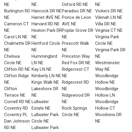
NE
NE
Oxford RD NE
NE
Burlington RD
Hancock DR NE
Paradiso DR NE
Vickers DR NE
NE
Harriet AVE NE
Ponce de Leon
Vilenah LN NE
Cameron CT
Harvard RD NE
AVE NE
Villa DR NE
NE
Heaton Park DR
Poplar Grove DR
Virginia CT NE
Carol LN NE
NE
NE
Virginia Park
Chalmette DR
Hertford Circle
Prescott Walk
Circle NE
NE
NE
NE
Virginia Park DR
Chelsea
Hummingbird
Princeton Way
NE
Circle NE
LN NE
Red Fox DR NE
Westminster
Clifton RD NE
Kay LN NE
Ridgecrest CT
Way NE
Clifton Ridge
Kimberly LN NE
NE
Woodbridge
NE
Kings Walk NE
Ridgecrest RD
Hollow NE
Clifton
Lakeshore DR
NE
Woodbridge
Terrace NE
NE
Ridgewood DR
Hollow LN
Cornell RD NE
Lullwater
NE
Woodbridge
Coventry RD
Estate NE
Rock Springs
Hollow CT
Coventry PL
Lullwater Park
Circle NE
Woodview DR
Dan Johnson
Circle NE
NE
RD NE
Lullwater Park